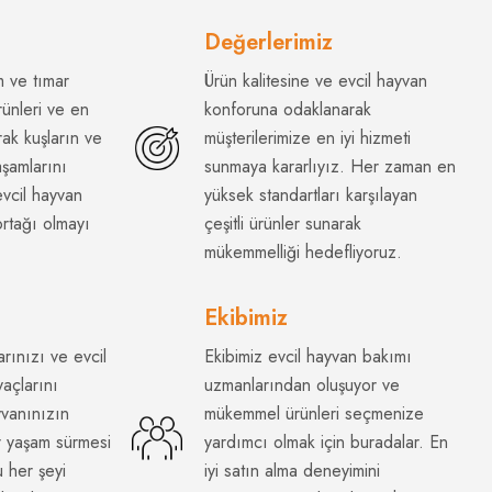
Değerlerimiz
 ve tımar
Ürün kalitesine ve evcil hayvan
rünleri ve en
konforuna odaklanarak
rak kuşların ve
müşterilerimize en iyi hizmeti
aşamlarını
sunmaya kararlıyız. Her zaman en
 evcil hayvan
yüksek standartları karşılayan
ortağı olmayı
çeşitli ürünler sunarak
mükemmelliği hedefliyoruz.
Ekibimiz
arınızı ve evcil
Ekibimiz evcil hayvan bakımı
yaçlarını
uzmanlarından oluşuyor ve
yvanınızın
mükemmel ürünleri seçmenize
ir yaşam sürmesi
yardımcı olmak için buradalar. En
u her şeyi
iyi satın alma deneyimini