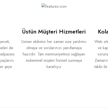
Üstün Müşteri Hizmetleri
Kola
iyecek,
Uzman ekibimiz her zaman size yardımcı
Web sit
eleri de
olmaya ve sorularınızı yanıtlamaya
ve kap
yelpazesi
hazırdır. Tam memnuniyetinizi sağlayan
soruns
yaçlarını
mükemmel müşteri hizmeti sunmaya
Zamanınd
her şeye
kararlıyız
takibi i