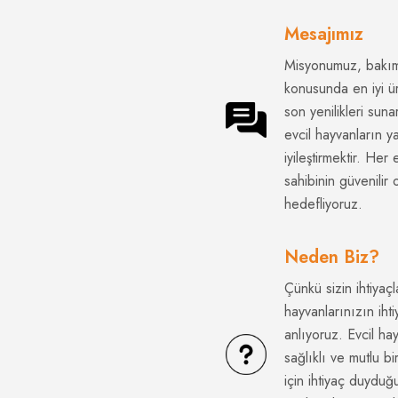
Mesajımız
Misyonumuz, bakım
konusunda en iyi ü
son yenilikleri suna
evcil hayvanların y
iyileştirmektir. Her
sahibinin güvenilir 
hedefliyoruz.
Neden Biz?
Çünkü sizin ihtiyaçl
hayvanlarınızın ihti
anlıyoruz. Evcil ha
sağlıklı ve mutlu b
için ihtiyaç duyduğ