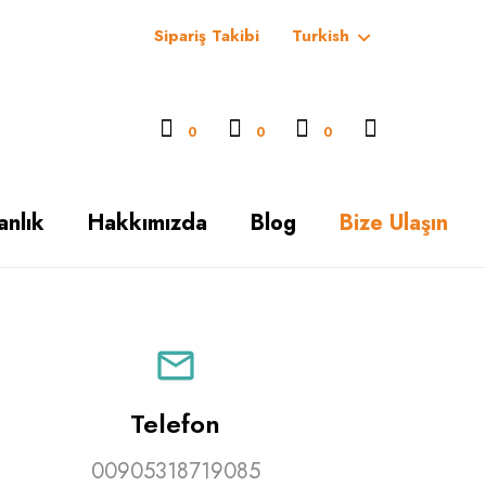
Sipariş Takibi
Turkish
0
0
0
anlık
Hakkımızda
Blog
Bize Ulaşın
Telefon
00905318719085