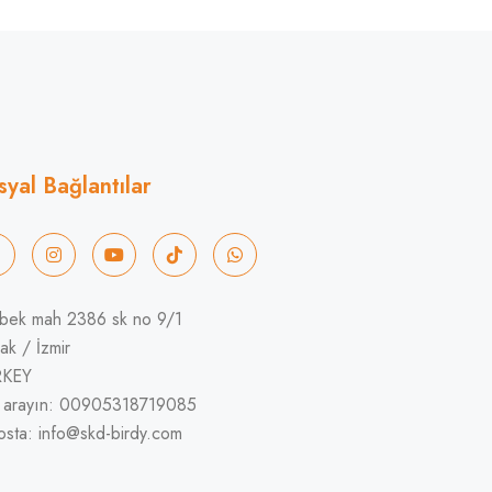
syal Bağlantılar
bek mah 2386 sk no 9/1
ak / İzmir
RKEY
i arayın: 00905318719085
osta: info@skd-birdy.com