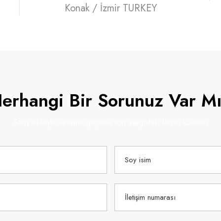
Konak / İzmir TURKEY
erhangi Bir Sorunuz Var M
Satış ekibiyle iletişime geçmek için aşağıdaki formu kullanın