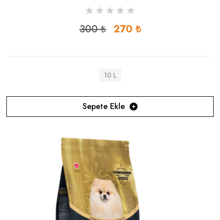
300 ₺
270 ₺
10 L
Sepete Ekle