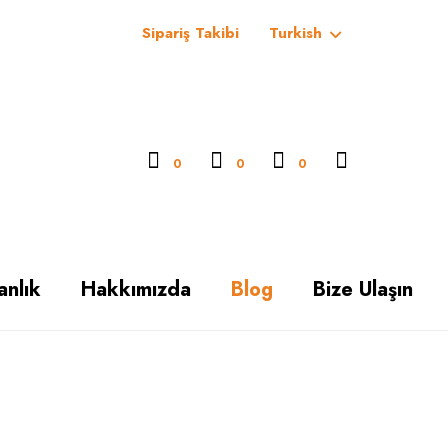
Sipariş Takibi
Turkish
0
0
0
anlık
Hakkımızda
Blog
Bize Ulaşın