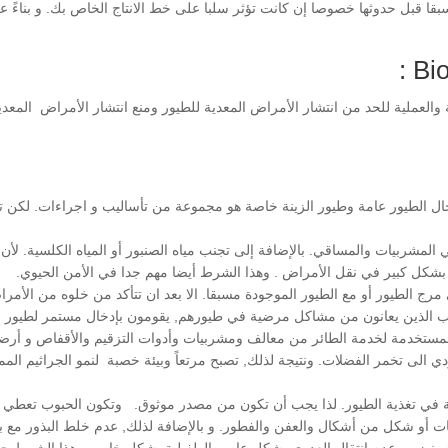
سبقا قبل حدوثها خصوصا إن كانت تؤثر سلبا على خط الانتاج الخاص بك. و بناءً
 والعملية للحد من انتشار الأمراض المعدية للطيور ومنع انتشار الأمراض المع
أمن الحيوي Biosecurity في مجال الطيور عامة وطيور الزينة خاصة هو مجموعة من تأساليب و اجرا
 في المشربيات والمساقي. بالإضافة إلى تجنب مياه الصنبور أو المياه الكلسية. ل
هم بشكل كبير في نقل الأمراض . وهذا الشرط أيضا مهم جدا في الأمن الحيوي.
ي مرج الطيور أو مع الطيور الموجودة مسبقا. الا بعد ان تتأكد من خلوه من الأ
 أغلب الذين يعانون من مشاكل مرضية في طيورهم, يقومون بإدخال مستمر لطيور 
ات المستخدمة لخدمة الطائر من معالف ومشربيات وأدوات التزقيم والأقفاص و أ
 الى تخمر الفضلات. ونتيجة لذلك, تصبح مرتعاً وبيئة خصبة لنمو الجراثيم الم
خدمة في تغذية الطيور. لذا يجب أن تكون من مصدر موثوق. وتكون الحبوب تعطي ال
 أو شكل من أشكال والعفن والفطور. و بالإضافة لذلك, عدم خلط البذور مع بعض
لك, نضمن عدم انتقال العدوى بشكل عام و الطفيلية بشكل خاص. وهذا الشرط جد 