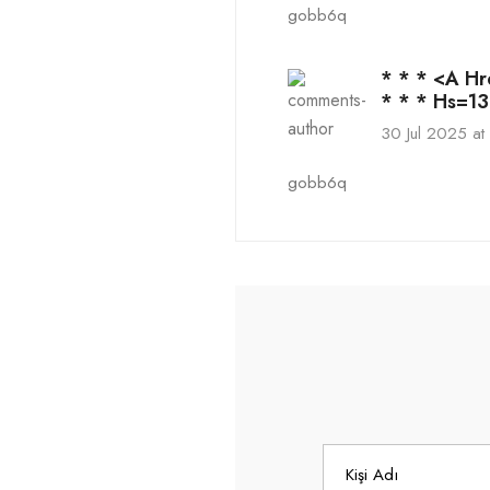
gobb6q
* * * <a H
* * * Hs=1
30 Jul 2025 at 
gobb6q