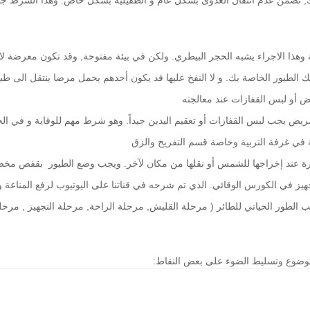
هذا الاجراء يشبه الحجر البيطري. ولكن في بيئة مفتوحة, وقد تكون معرضة لان
لطيور الخاصة بك. و لا النفخ عليها قد يكون أحدهم يحمل مرضا ينتقل الى ط
يض أو لبس القفازات عند معالجته
ض يجب لبس القفازات أو تعقيم اليدين جيداً. وهو شرط مهم للوقاية و في ال
ة في غرفة التربية وخاصة قسم التفريخ والزق 
شرة عند إخراجها للشمس أو نقلها من مكان لآخر. ويجب وضع الطيور  بقفص مخ
هيز في الكورس الوقائي. الذي تم شرحه في قناتنا على اليوتيوب لرفع المناعة وو
ور الحياتي للطائر ( مرحلة القليش, مرحلة الراحة, مرحلة التجهيز , مرحلة ا
لموضوع وتسليط الضوء على بعض النقاط: