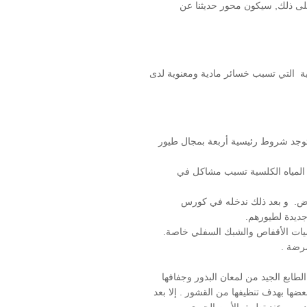
 على ذلك, سيكون محور حديثنا عن
دية التي تسبب خسائر مادية ومعنوية لدى
ءات. لكن توجد شروط رئيسية أربعة بمجال طيور
أن المياه الكلسية تسبب مشاكل في
مراض. و بعد ذلك ندخله في كورس
جديدة لطيورهم.
رضيات الأقفاص والشبك السفلي خاصة.
مرضة .
طابع الجيد من لمعان البذور وجفافها
ها بهدف تنظيفها من القشور . إلا بعد
مهم عند تطبيق الأمن الحيوي.