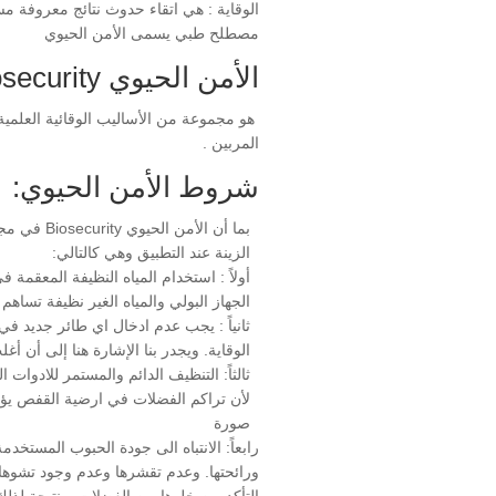
الوقاية : هي اتقاء حدوث نتائج معروفة م
مصطلح طبي يسمى الأمن الحيوي
الأمن الحيوي Biosecurity :
هو مجموعة من الأساليب الوقائية العلمية
المربين .
شروط الأمن الحيوي:
بما أن ال
الزينة عند التطبيق وهي كالتالي:
أولاً : استخدام المياه النظيفة المعقمة
الجهاز البولي والمياه الغير نظيفة تسا
ثانياً : يجب عدم ادخال اي طائر جديد ف
الوقاية. ويجدر بنا الإشارة هنا إلى أن
ثالثاً: التنظيف الدائم والمستمر للادو
لأن تراكم الفضلات في ارضية القفص يؤدي
صورة
رابعاً: الانتباه الى جودة الحبوب المست
ورائحتها. وعدم تقشرها وعدم وجود تشوهات
التأكد من خلوها من الفضلات. ونتيجة لذ