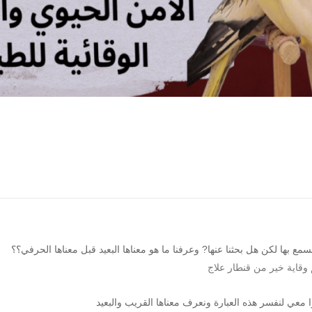
نسمع بها لكن هل بحثنا عنها? وعرفنا ما هو معناها البعيد قبل معناها الحرفي؟؟
 معي لنفسر هذه العبارة ونعرف معناها القريب والبعيد