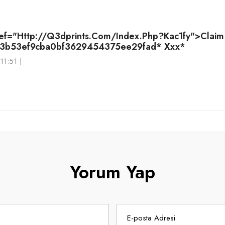
ref="http://q3dprints.com/index.php?kac1fy">Claim
33b53ef9cba0bf3629454375ee29fad* Ххх*
11:51 |
Yorum Yap