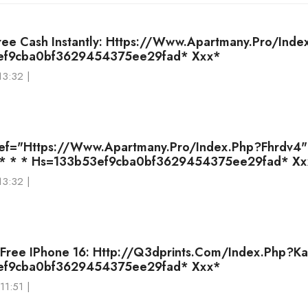
ree Cash Instantly: Https://www.apartmany.pro/inde
ef9cba0bf3629454375ee29fad* Ххх*
13:32 |
ref="https://www.apartmany.pro/index.php?fhrdv4"
* * * Hs=133b53ef9cba0bf3629454375ee29fad* Хх
13:32 |
 Free IPhone 16: Http://q3dprints.com/index.php?ka
ef9cba0bf3629454375ee29fad* Ххх*
11:51 |