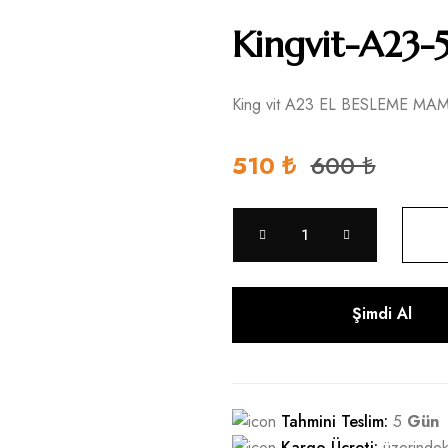
Kingvit-A23
King vit A23 EL BESLEME MA
510 ₺
600 ₺
Şimdi Al
Tahmini Teslim:
5
Gün
Kargo Ücreti:
üzerindek