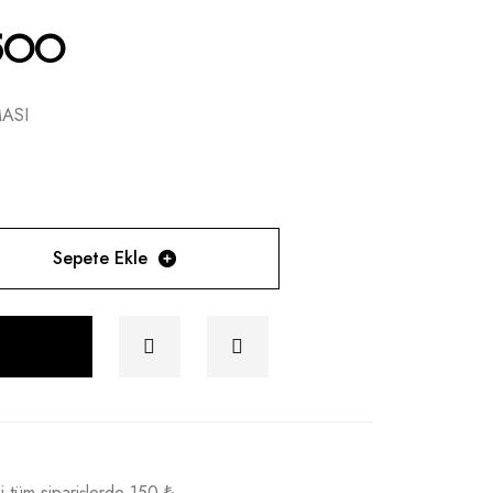
-500
MASI
Sepete Ekle
i tüm siparişlerde 150 ₺